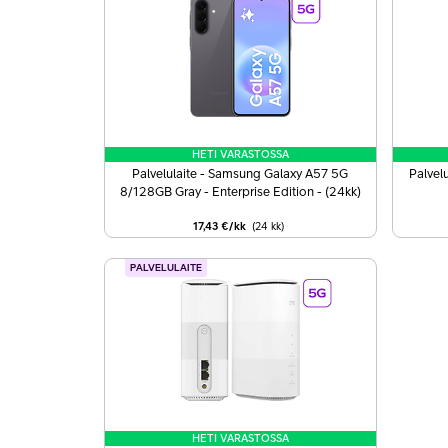
HETI VARASTOSSA
Palvelulaite - Samsung Galaxy A57 5G
Palvel
8/128GB Gray - Enterprise Edition - (24kk)
Premium
17,43 €/kk
(24
kk
)
PALVELULAITE
HETI VARASTOSSA