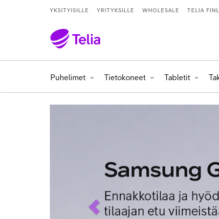
YKSITYISILLE
YRITYKSILLE
WHOLESALE
TELIA FIN
Puhelimet
Tietokoneet
Tabletit
Ta
previous