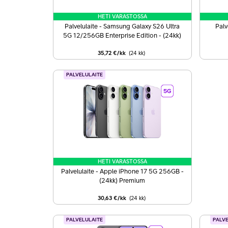
HETI VARASTOSSA
Palvelulaite - Samsung Galaxy S26 Ultra
Palv
5G 12/256GB Enterprise Edition - (24kk)
Premium
35,72 €/kk
(24
kk
)
PALVELULAITE
HETI VARASTOSSA
Palvelulaite - Apple iPhone 17 5G 256GB -
(24kk) Premium
30,63 €/kk
(24
kk
)
PALVELULAITE
PALV