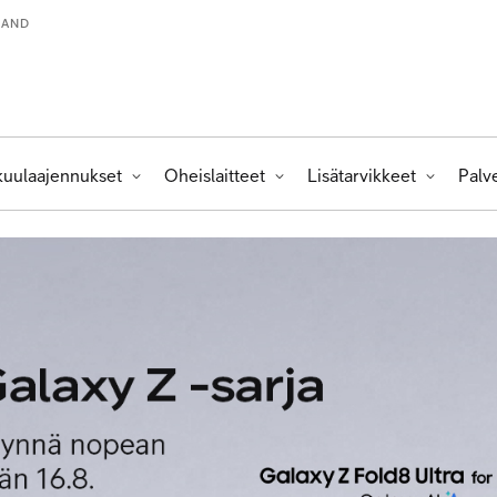
LAND
kuulaajennukset
Oheislaitteet
Lisätarvikkeet
Palv