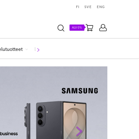
FI
SVE
ENG
ALV 0%
elutuotteet
Liittymät
Ohjelmistot
next