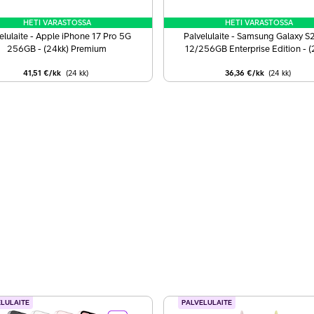
HETI VARASTOSSA
HETI VARASTOSSA
elulaite - Apple iPhone 17 Pro 5G
Palvelulaite - Samsung Galaxy S
256GB - (24kk) Premium
12/256GB Enterprise Edition - (
Premium
41,51 €/kk
(24
kk
)
36,36 €/kk
(24
kk
)
ELULAITE
PALVELULAITE