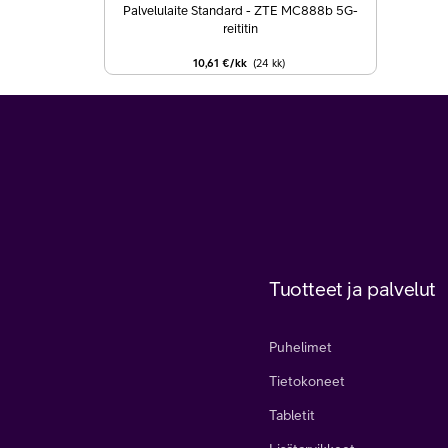
Palvelulaite Standard - ZTE MC888b 5G-
reititin
10,61 €/kk
(24
kk
)
Tuotteet ja palvelut
Puhelimet
Tietokoneet
Tabletit