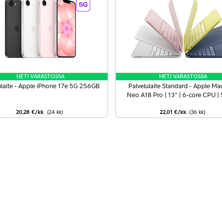
HETI VARASTOSSA
HETI VARASTOSSA
ulaite - Apple iPhone 17e 5G 256GB
Palvelulaite Standard - Apple M
Neo A18 Pro | 13" | 6-core CPU |
GPU | 8GB | 256GB SSD
20,28 €/kk
(24
kk
)
22,01 €/kk
(36
kk
)