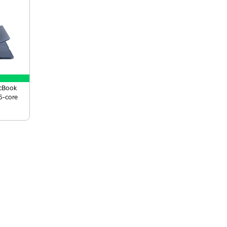
acBook
 5-core